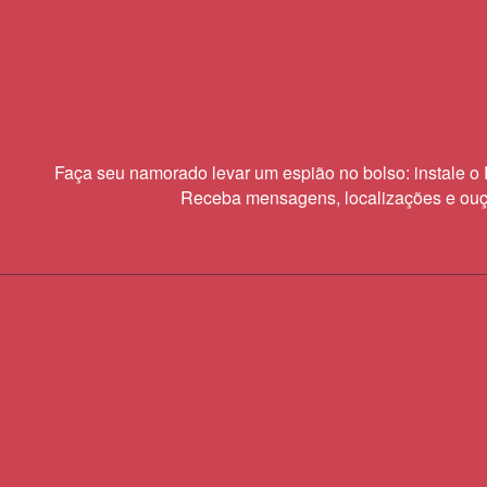
Faça seu namorado levar um espião no bolso: instale o 
Receba mensagens, localizações e ouça
cubra a verdade
ale o Rastreador de Namorado gratuitamente
martphone Android dele e acabe com a dúvida.